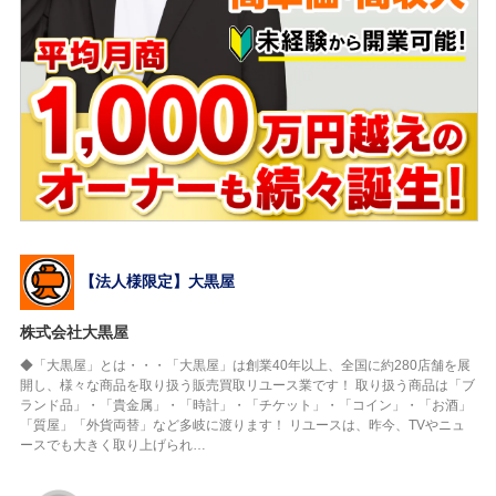
【法人様限定】大黒屋
株式会社大黒屋
◆「大黒屋」とは・・・「大黒屋」は創業40年以上、全国に約280店舗を展
開し、様々な商品を取り扱う販売買取リユース業です！ 取り扱う商品は「ブ
ランド品」・「貴金属」・「時計」・「チケット」・「コイン」・「お酒」
「質屋」「外貨両替」など多岐に渡ります！ リユースは、昨今、TVやニュ
ースでも大きく取り上げられ…