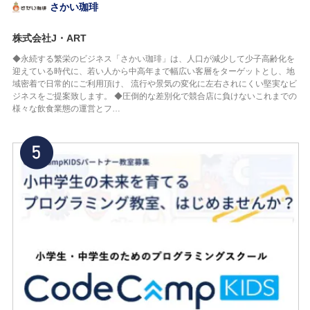
さかい珈琲
株式会社J・ART
◆永続する繁栄のビジネス「さかい珈琲」は、人口が減少して少子高齢化を
迎えている時代に、若い人から中高年まで幅広い客層をターゲットとし、地
域密着で日常的にご利用頂け、 流行や景気の変化に左右されにくい堅実なビ
ジネスをご提案致します。 ◆圧倒的な差別化で競合店に負けないこれまでの
様々な飲食業態の運営とフ…