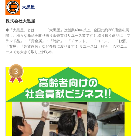
大黒屋
株式会社大黒屋
◆「大黒屋」とは・・・「大黒屋」は創業40年以上、全国に約280店舗を展
開し、様々な商品を取り扱う販売買取リユース業です！ 取り扱う商品は「ブ
ランド品」・「貴金属」・「時計」・「チケット」・「コイン」・「お酒」
「質屋」「外貨両替」など多岐に渡ります！ リユースは、昨今、TVやニュ
ースでも大きく取り上げられ…