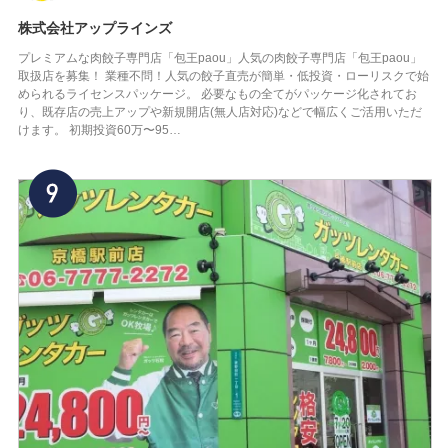
株式会社アップラインズ
プレミアムな肉餃子専門店「包王paou」人気の肉餃子専門店「包王paou」
取扱店を募集！ 業種不問！人気の餃子直売が簡単・低投資・ローリスクで始
められるライセンスパッケージ。 必要なもの全てがパッケージ化されてお
り、既存店の売上アップや新規開店(無人店対応)などで幅広くご活用いただ
けます。 初期投資60万〜95…