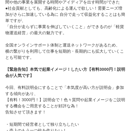
間や他の事業を展開する時間やアイディアを出す時間ができた
●社会貢献としても、高齢化による運んで欲しい！需要ニーズ増
加がさらに加速している為に 自分で走って収益化することはも簡
単ですが、
「自分が走らずに事業を伸ばしていくこと」ができるのが「軽貨
物運送経営」の最大の魅力です。
全国オンラインサポート体制と運送ネットワークがあるため、
横の繋がりを利用して仕事を短期的・長期的にも拡大していくこ
とも可能です。
【緊急告知】本気で起業イメージ！したい方【有料3000円！説明
会が人気です】
今回、有料説明会にすることで「本気度が高い方が説明会」参加
する傾向があり、
【有料！3000円！】説明会で！色々質問や起業イメージをご説明
する機会をご用意することが好評な為！
告知させて頂きます！
・短期間で経営者として独り立ちしたい
・売上のもう一つ柱を作りたい！