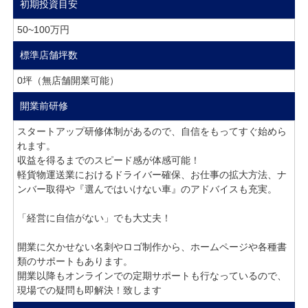
初期投資目安
50~100万円
標準店舗坪数
0坪（無店舗開業可能）
開業前研修
スタートアップ研修体制があるので、自信をもってすぐ始めら
れます。
収益を得るまでのスピード感が体感可能！
軽貨物運送業におけるドライバー確保、お仕事の拡大方法、ナ
ンバー取得や『選んではいけない車』のアドバイスも充実。
「経営に自信がない」でも大丈夫！
開業に欠かせない名刺やロゴ制作から、ホームページや各種書
類のサポートもあります。
開業以降もオンラインでの定期サポートも行なっているので、
現場での疑問も即解決！致します