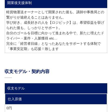
開業後支援体制
軽貨物運送オーナーとして開業された後も、講師や事務局との
繋がりが途絶えることはありません。
学び好き、成長好きの人を【ロジピック】は、希望収益を挙げ
られた後も、しっかりとサポート。
自分のゴールを目標に向かって進まれる中で、新たに増えたド
ライバー・案件・人脈獲得 etc...
完全に「経営者目線」となったあなたをサポートする体制で
「事業安定期」も応援！致します
収支モデル・契約内容
収支モデル
仕入原価
0円