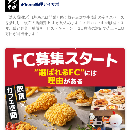
iPhone修理アイサポ
【法人様限定】1坪あれば開業可能！既存店舗や事務所の空きスペース
を活用し、現在の店舗売上UPが見込めます！＜iPhone・iPad修理・ス
マホ破砕処分・補償サービス＞を＋オン！ 1日数客の対応で売上＋100
万円が目指せます！