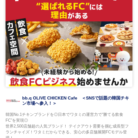
bb.q OLIVE CHICKEN Cafe ＜SNSで話題の韓国チキ
ン市場へ参入！＞
韓国No.1チキンブランドを◎日本でワタミの運営力で“勝てる飲食
FC”を実現◎
世界2,500店舗超の人気ブランド！ テイクアウト需要を掴む成長型フ
ランチャイズ！ワタミだからできる、安心の多店舗展開FCモデル登
場！