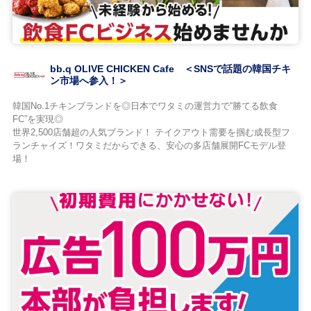
bb.q OLIVE CHICKEN Cafe ＜SNSで話題の韓国チキ
ン市場へ参入！＞
韓国No.1チキンブランドを◎日本でワタミの運営力で“勝てる飲食
FC”を実現◎
世界2,500店舗超の人気ブランド！ テイクアウト需要を掴む成長型フ
ランチャイズ！ワタミだからできる、安心の多店舗展開FCモデル登
場！