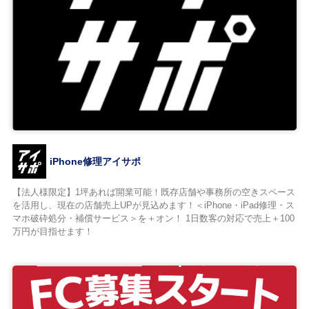
iPhone修理アイサポ
【法人様限定】1坪あれば開業可能！既存店舗や事務所の空きスペース
を活用し、現在の店舗売上UPが見込めます！＜iPhone・iPad修理・ス
マホ破砕処分・補償サービス＞を＋オン！ 1日数客の対応で売上＋100
万円が目指せます！