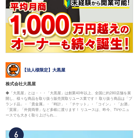
【法人様限定】大黒屋
株式会社大黒屋
◆「大黒屋」とは・・・「大黒屋」は創業40年以上、全国に約280店舗を展
開し、様々な商品を取り扱う販売買取リユース業です！ 取り扱う商品は「ブ
ランド品」・「貴金属」・「時計」・「チケット」・「コイン」・「お酒」
「質屋」「外貨両替」など多岐に渡ります！ リユースは、昨今、TVやニュ
ースでも大きく取り上げられ…