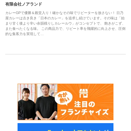
有限会社ノアランド
カレーGPで優勝＆殿堂入り！確かなその味でリピーターを放さない！ 日乃
屋カレーは古き良き「日本のカレー」を追求し続けています。その味は「始
まり甘く後より辛い余韻残りしカレールウ」がコンセプトで、 飽きがこず、
また食べたくなる味。 この商品力で、リピート率を飛躍的に向上させ、圧倒
的な集客力を実現して…