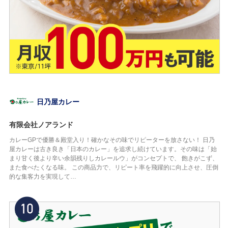
日乃屋カレー
有限会社ノアランド
カレーGPで優勝＆殿堂入り！確かなその味でリピーターを放さない！ 日乃
屋カレーは古き良き「日本のカレー」を追求し続けています。その味は「始
まり甘く後より辛い余韻残りしカレールウ」がコンセプトで、 飽きがこず、
また食べたくなる味。 この商品力で、リピート率を飛躍的に向上させ、圧倒
的な集客力を実現して…