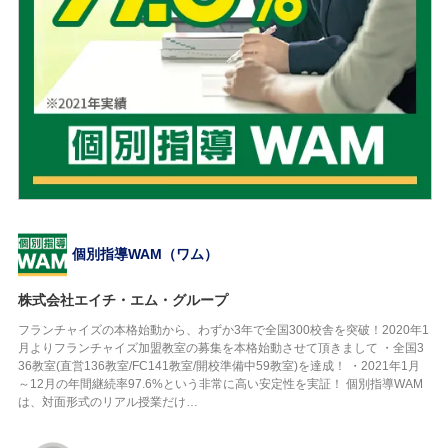
個別指導WAM（ワム）
株式会社エイチ・エム・グループ
フランチャイズの本格始動から、わずか3年で全国300校舎を突破！2020年1
月よりフランチャイズ加盟教室の募集を本格始動させて頂きまして ・全国3
36教室(直営136教室/FC141教室/開校準備中59教室)を達成！ ・2021年1月
～12月の年間継続率97.6%という非常に高い安定性を実証！ 個別指導WAM
は、対面形式のリアル授業だけ…