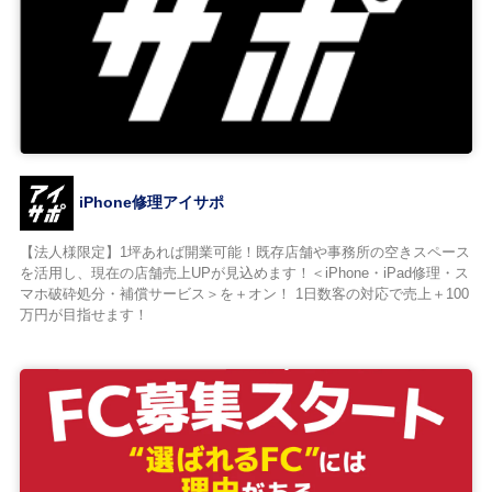
iPhone修理アイサポ
【法人様限定】1坪あれば開業可能！既存店舗や事務所の空きスペース
を活用し、現在の店舗売上UPが見込めます！＜iPhone・iPad修理・ス
マホ破砕処分・補償サービス＞を＋オン！ 1日数客の対応で売上＋100
万円が目指せます！