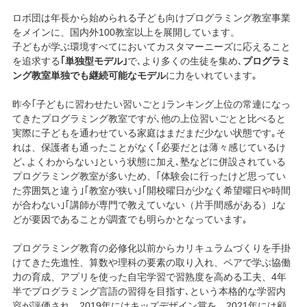
ロボ団は年長から始められる子ども向けプログラミング教室事業
をメインに、国内外100教室以上を展開しています。
子どもが学ぶ環境すべてにおいてカスタマーニーズに応えること
を追求する
｢単独型モデル｣
で､より多くの生徒を集め､
プログラミ
ング教室単独でも継続可能なモデル
に力をいれています｡
昨今｢子どもに習わせたい習いごと｣ランキング上位の常連になっ
てきたプログラミング教室ですが､他の上位習いごとと比べると
実際に子どもを通わせている家庭はまだまだ少ない状態です｡そ
れは、保護者も通ったことがなく｢必要だとは薄々感じているけ
ど､よくわからない｣という状態に加え､塾などに併設されている
プログラミング教室が多いため、｢体験会に行ったけど思ってい
た雰囲気と違う｣｢教室が狭い｣｢開校曜日が少なく希望曜日や時間
が合わない｣｢講師が専門で教えていない（片手間感がある）｣な
どが要因であることが調査でも明らかとなっています｡
プログラミング教育の必修化以前からカリキュラムづくりを手掛
けてきた先進性、算数や理科の要素の取り入れ、ペアで学ぶ協働
力の育成、アプリを使った自宅学習で習熟度を高める工夫、4年
半でプログラミング言語の習得を目指す､という本格的な学習内
容が評価され、2019年にはキッズデザイン賞を、2021年には顧