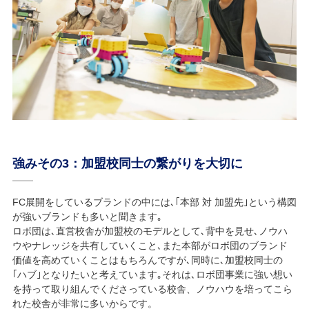
強みその3：加盟校同士の繋がりを大切に
FC展開をしているブランドの中には､｢本部 対 加盟先｣という構図
が強いブランドも多いと聞きます｡
ロボ団は､直営校舎が加盟校のモデルとして､背中を見せ､ノウハ
ウやナレッジを共有していくこと､また本部がロボ団のブランド
価値を高めていくことはもちろんですが､同時に､加盟校同士の
｢ハブ｣となりたいと考えています｡それは､ロボ団事業に強い想い
を持って取り組んでくださっている校舎、ノウハウを培ってこら
れた校舎が非常に多いからです。