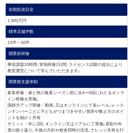
初期投資目安
1,000万円
標準店舗坪数
13坪～30坪
開業前研修
事前課題20時間､実地研修2日間､ライセンス試験の提出により
教室運営について学んでいただきます｡
開業後支援体制
集客研修：春と秋の集客シーズン前に全4〜6回にわたるオンラ
イン研修を実施｡
講師力アップ研修：動画､又はオンラインにて各レベル､レッス
ンナンバーごとに子どもがつまづきやすい箇所や教え方のポイ
ントを細かく共有
サミット：年に2回､オンライン又はリアルにて実施｡表彰や年
度の振り返り､今後の方針や校舎同時の交流､ナレッジ共有を行