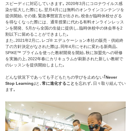
スピーディに対応していきます｡ 2020年3月にコロナウイルス感
染が拡大した際にも､翌月4月には無料のオンラインコンテンツを
提供開始､その後､緊急事態宣言が出され､校舎が臨時休校せざる
を得なくなった際には、通常授業に代わる有料オンラインレッス
ンを開発、5月から全国の生徒に提供し､臨時休校中の休会率を2
割以下に留めることができました｡
また､2021年2月に､レゴ® エデュケーション本社の販売・供給終
了の方針決定がなされた際は､同年4月にそれに変わる新商品､
SPIKE™ プライムを使った教材開発を開始､秋に加盟先への研修
を実施の上､2022年春にカリキュラムが刷新された新しい教材で
のレッスンを提供開始しました｡
どんな状況下であっても子どもたちの学びを止めない
｢Never
Stop Learning｣
と､
常に進化すること
を忘れず､日々取り組んでい
ます｡