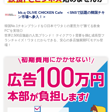
bb.q OLIVE CHICKEN Cafe ＜SNSで話題の韓国チキ
ン市場へ参入！＞
韓国No.1チキンブランドを◎日本でワタミの運営力で“勝てる飲食
FC”を実現◎
世界2,500店舗超の人気ブランド！ テイクアウト需要を掴む成長型フ
ランチャイズ！ワタミだからできる、安心の多店舗展開FCモデル登
場！