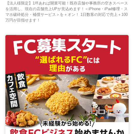
【法人様限定】1坪あれば開業可能！既存店舗や事務所の空きスペース
を活用し、現在の店舗売上UPが見込めます！＜iPhone・iPad修理・ス
マホ破砕処分・補償サービス＞を＋オン！ 1日数客の対応で売上＋100
万円が目指せます！