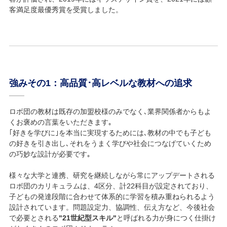
客満足度最優秀賞を受賞しました。
強みその1：高品質･高レベルな教材への追求
ロボ団の教材は既存の加盟校様のみでなく､業界関係者からもよ
くお褒めの言葉をいただきます｡
｢好きを学びに｣を本当に実現するためには､教材の中でも子ども
の好きを引き出し､それをうまく学びや社会につなげていくため
の巧妙な設計が必要です｡
様々な大学と連携、研究を継続しながら常にアップデートされる
ロボ団のカリキュラムは、4区分、計22科目が設定されており、
子どもの発達段階に合わせて体系的に学習を積み重ねられるよう
設計されています。問題設定力、協調性、伝え方など、今後社会
で必要とされる
"21世紀型スキル"
と呼ばれる力が身につく仕掛け