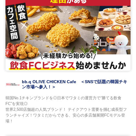
bb.q OLIVE CHICKEN Cafe ＜SNSで話題の韓国チキ
ン市場へ参入！＞
韓国No.1チキンブランドを◎日本でワタミの運営力で“勝てる飲食
FC”を実現◎
世界2,500店舗超の人気ブランド！ テイクアウト需要を掴む成長型フ
ランチャイズ！ワタミだからできる、安心の多店舗展開FCモデル登
場！