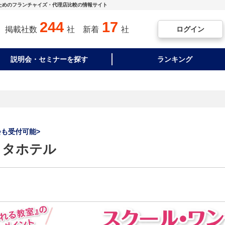
ためのフランチャイズ・代理店比較の情報サイト
244
17
ログイン
掲載社数
社
新着
社
説明会・セミナーを探す
ランキング
会も受付可能>
ヨタホテル