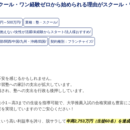
クール・ワン
経験ゼロから始められる理由がスクール・
万円～500万円/
業種：
塾・スクール/
抱えない/女性が活躍/未経験からスタート/法人様おすすめ/
部/関西/中国/九州・沖縄/四国/
契約種別：
フランチャイズ/
不安を感じるかもしれません。
学習塾への家計の支出が拡大しています。
備され、塾への支出を行政も後押ししています。
小1～高3までの生徒を指導可能で、大学推薦入試の合格実績も豊富に
営を実現していますのでご安心ください！
％という高い利益率を誇り、脱サラして
年商2,753万円（生徒60名）を達成