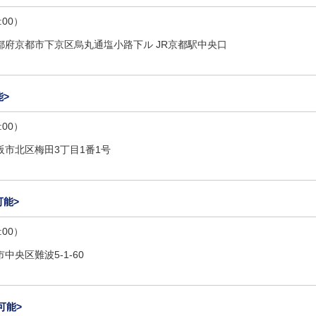
:00）
都府京都市下京区烏丸通塩小路下ル JR京都駅中央口
>
:00）
阪市北区梅田3丁目1番1号
可能>
:00）
中央区難波5-1-60
可能>