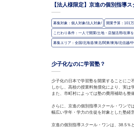
【法人様限定】京進の個別指導ス
募集対象：
個人対象/法人対象/
開業予算：
101
こだわり条件：
一人で開業/土地・店舗活用/在庫を
募集エリア：
全国/北海道/東北/関東/東海/北信越/中
少子化なのに学習塾？
少子化の日本で学習塾を開業することにご
しかし、高校の授業料無償化により、実は
また、市町村によっては塾の費用補助も整
さらに、京進の個別指導スクール・ワンでは
幅広い学年・学力の生徒を対象とした塾経
京進の個別指導スクール・ワンは、38.5