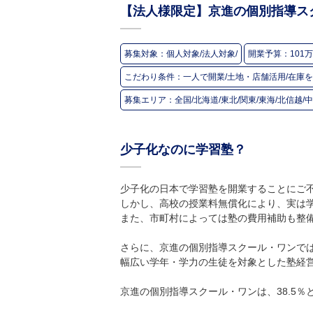
【法人様限定】京進の個別指導ス
募集対象：
個人対象/法人対象/
開業予算：
101
こだわり条件：
一人で開業/土地・店舗活用/在庫を
募集エリア：
全国/北海道/東北/関東/東海/北信越/中
少子化なのに学習塾？
少子化の日本で学習塾を開業することにご
しかし、高校の授業料無償化により、実は
また、市町村によっては塾の費用補助も整
さらに、京進の個別指導スクール・ワンでは
幅広い学年・学力の生徒を対象とした塾経
京進の個別指導スクール・ワンは、38.5