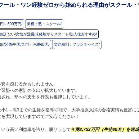
クール・ワン
経験ゼロから始められる理由がスクール・
万円～500万円/
業種：
塾・スクール/
抱えない/女性が活躍/未経験からスタート/法人様おすすめ/
部/関西/中国/九州・沖縄/四国/
契約種別：
フランチャイズ/
不安を感じるかもしれません。
学習塾への家計の支出が拡大しています。
備され、塾への支出を行政も後押ししています。
小1～高3までの生徒を指導可能で、大学推薦入試の合格実績も豊富に
営を実現していますのでご安心ください！
％という高い利益率を誇り、脱サラして
年商2,753万円（生徒60名）を達成