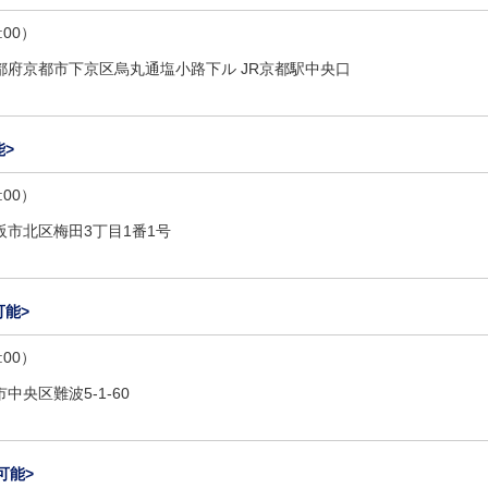
:00）
都府京都市下京区烏丸通塩小路下ル JR京都駅中央口
>
:00）
阪市北区梅田3丁目1番1号
可能>
:00）
中央区難波5-1-60
可能>