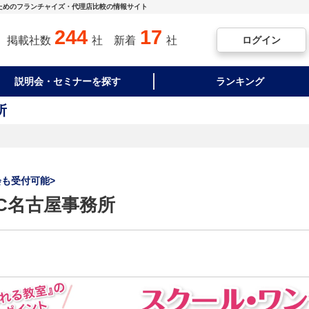
ためのフランチャイズ・代理店比較の情報サイト
244
17
ログイン
掲載社数
社
新着
社
説明会・セミナーを探す
ランキング
所
会も受付可能>
C名古屋事務所