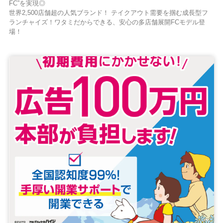
FC”を実現◎
世界2,500店舗超の人気ブランド！ テイクアウト需要を掴む成長型フ
ランチャイズ！ワタミだからできる、安心の多店舗展開FCモデル登
場！