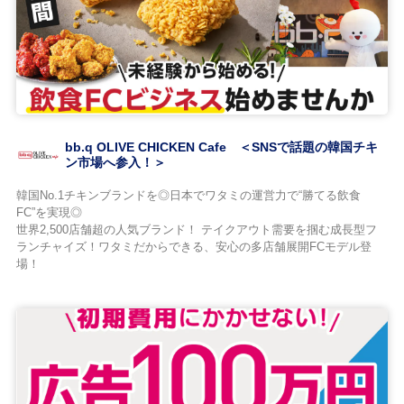
bb.q OLIVE CHICKEN Cafe ＜SNSで話題の韓国チキ
ン市場へ参入！＞
韓国No.1チキンブランドを◎日本でワタミの運営力で“勝てる飲食
FC”を実現◎
世界2,500店舗超の人気ブランド！ テイクアウト需要を掴む成長型フ
ランチャイズ！ワタミだからできる、安心の多店舗展開FCモデル登
場！