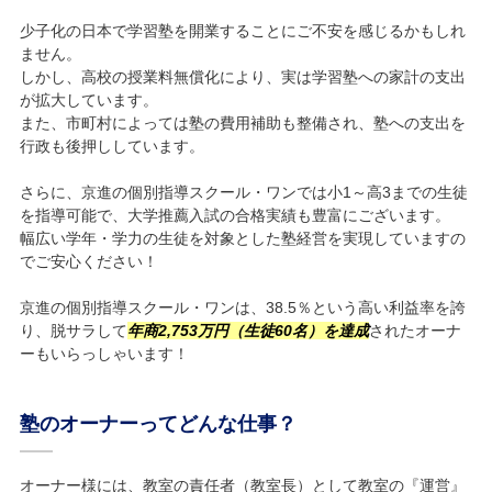
少子化の日本で学習塾を開業することにご不安を感じるかもしれ
ません。
しかし、高校の授業料無償化により、実は学習塾への家計の支出
が拡大しています。
また、市町村によっては塾の費用補助も整備され、塾への支出を
行政も後押ししています。
さらに、京進の個別指導スクール・ワンでは小1～高3までの生徒
を指導可能で、大学推薦入試の合格実績も豊富にございます。
幅広い学年・学力の生徒を対象とした塾経営を実現していますの
でご安心ください！
京進の個別指導スクール・ワンは、38.5％という高い利益率を誇
り、脱サラして
年商2,753万円（生徒60名）を達成
されたオーナ
ーもいらっしゃいます！
塾のオーナーってどんな仕事？
オーナー様には、教室の責任者（教室長）として教室の『運営』