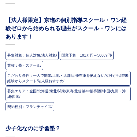
【法人様限定】京進の個別指導スクール・ワン
経
験ゼロから始められる理由がスクール・ワンには
あります！
募集対象：
個人対象/法人対象/
開業予算：
101万円～500万円/
業種：
塾・スクール/
こだわり条件：
一人で開業/土地・店舗活用/在庫を抱えない/女性が活躍/未
経験からスタート/法人様おすすめ/
募集エリア：
全国/北海道/東北/関東/東海/北信越/中部/関西/中国/九州・沖
縄/四国/
契約種別：
フランチャイズ/
少子化なのに学習塾？