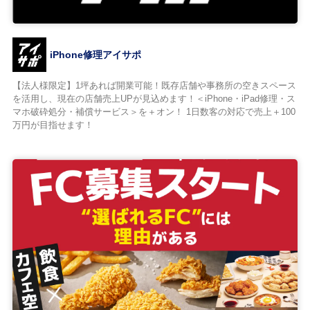
iPhone修理アイサポ
【法人様限定】1坪あれば開業可能！既存店舗や事務所の空きスペース
を活用し、現在の店舗売上UPが見込めます！＜iPhone・iPad修理・ス
マホ破砕処分・補償サービス＞を＋オン！ 1日数客の対応で売上＋100
万円が目指せます！