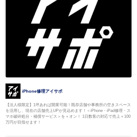
iPhone修理アイサポ
【法人様限定】1坪あれば開業可能！既存店舗や事務所の空きスペース
を活用し、現在の店舗売上UPが見込めます！＜iPhone・iPad修理・ス
マホ破砕処分・補償サービス＞を＋オン！ 1日数客の対応で売上＋100
万円が目指せます！