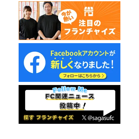
必要事項のご提供をいただけない場合、お問い合わせついて当社
からご提案・ご提供できる事項が限られますので予めご了承くだ
さい。
保有個人データの開示等および問い合わせ窓口
ご本人からの求めにより、当社が保有する保有個人データに関す
る開示、利用目的の通知、内容の訂正・追加または削除、利用停
止、消去および第三者提供の停止、または第三者提供記録の開示
(以下、開示等という)に応じます。
開示等に応ずる窓口は、上記「個人情報保護管理責任者」を参照
してください。