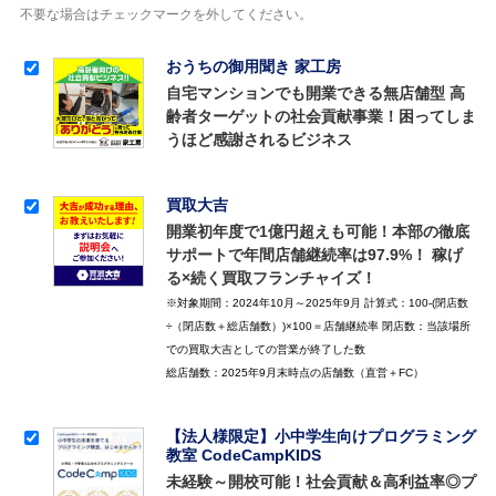
不要な場合はチェックマークを外してください。
おうちの御用聞き 家工房
自宅マンションでも開業できる無店舗型 高
齢者ターゲットの社会貢献事業！困ってしま
うほど感謝されるビジネス
買取大吉
開業初年度で1億円超えも可能！本部の徹底
サポートで年間店舗継続率は97.9%！ 稼げ
る×続く買取フランチャイズ！
※対象期間：2024年10月～2025年9月 計算式：100-(閉店数
÷（閉店数＋総店舗数）)×100＝店舗継続率 閉店数：当該場所
での買取大吉としての営業が終了した数
総店舗数：2025年9月末時点の店舗数（直営＋FC）
【法人様限定】小中学生向けプログラミング
教室 CodeCampKIDS
未経験～開校可能！社会貢献＆高利益率◎プ