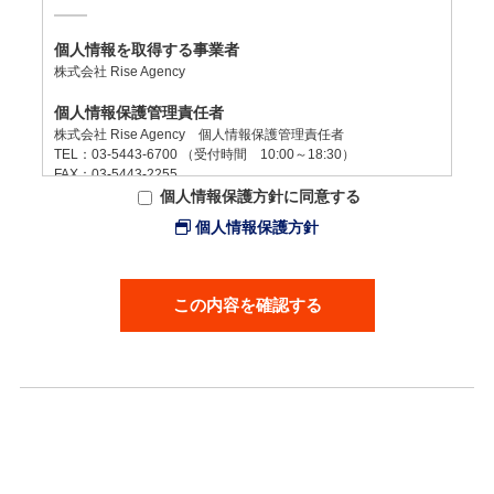
個人情報を取得する事業者
株式会社 Rise Agency
個人情報保護管理責任者
株式会社 Rise Agency 個人情報保護管理責任者
TEL：03‐5443‐6700 （受付時間 10:00～18:30）
FAX：03‐5443‐2255
個人情報保護方針に同意する
個人情報の利用目的
個人情報保護方針
資料送付、説明会予約、メルマガ、ウェビナー告知に利用し、そ
れ以外の用途で利用はいたしません。
個人情報の取り扱いの委託及び提供
この内容を確認する
弊社の業務の全部または一部を外部に業務委託する際、弊社は個
人情報を適切に保護できる管理体制を敷き実行していることを条
件として委託先を厳選したうえで、機密保持契約を委託先と締結
し、個人情報を厳密に管理しています。
また、第三者に提供することはございません。
任意性
個人情報取得について同意し、上記各項目にご納得の上、お問い
合わせください。