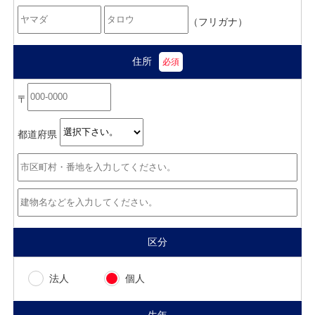
（フリガナ）
住所
〒
都道府県
区分
法人
個人
生年