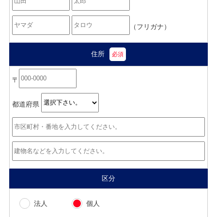
（フリガナ）
住所
〒
都道府県
区分
法人
個人