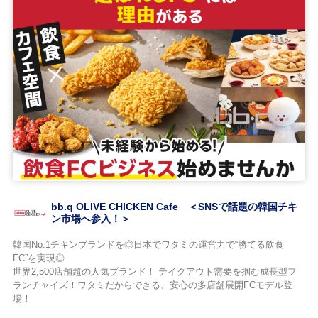
bb.q OLIVE CHICKEN Cafe ＜SNSで話題の韓国チキ
ン市場へ参入！＞
韓国No.1チキンブランドを◎日本でワタミの運営力で“勝てる飲食
FC”を実現◎
世界2,500店舗超の人気ブランド！ テイクアウト需要を掴む成長型フ
ランチャイズ！ワタミだからできる、安心の多店舗展開FCモデル登
場！