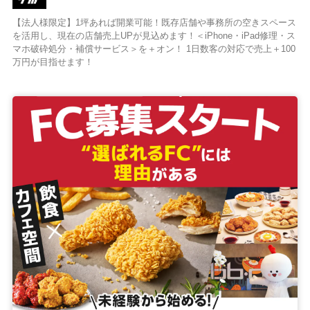
【法人様限定】1坪あれば開業可能！既存店舗や事務所の空きスペース
を活用し、現在の店舗売上UPが見込めます！＜iPhone・iPad修理・ス
マホ破砕処分・補償サービス＞を＋オン！ 1日数客の対応で売上＋100
万円が目指せます！