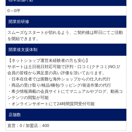
0～0坪
開業前研修
スムーズなスタートが切れるよう、ご契約後は即日にてご活動
を開始できます。
開業後支援体制
【ネットショップ運営未経験者の方も安心】
サポートは土日祝日対応可能で評判・口コミ(クチコミ)NO,1!
会員の皆様から満足度の高い評価を頂いております。
・日本在住者では困難な海外ショップからの仕入れ代行
・商品の受け取り/検品/梱包/ラッピング/発送作業の代行
・希少情報満載の会員サイトにてマニュアルやブログ、動画コ
ンテンツの閲覧が可能
・オンラインサポートにて24時間質問受付可能
店舗数
直営：0 / 加盟店：400