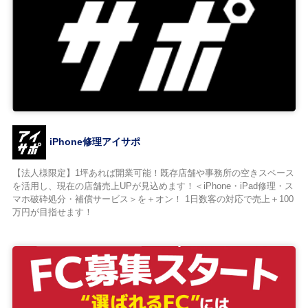
iPhone修理アイサポ
【法人様限定】1坪あれば開業可能！既存店舗や事務所の空きスペース
を活用し、現在の店舗売上UPが見込めます！＜iPhone・iPad修理・ス
マホ破砕処分・補償サービス＞を＋オン！ 1日数客の対応で売上＋100
万円が目指せます！