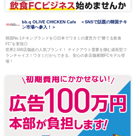
bb.q OLIVE CHICKEN Cafe ＜SNSで話題の韓国チキ
ン市場へ参入！＞
韓国No.1チキンブランドを◎日本でワタミの運営力で“勝てる飲食
FC”を実現◎
世界2,500店舗超の人気ブランド！ テイクアウト需要を掴む成長型フ
ランチャイズ！ワタミだからできる、安心の多店舗展開FCモデル登
場！