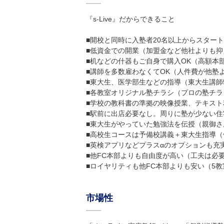
『s-Live』だからできること
■開校と同時に入塾者20名以上からスター
■低資金での開業（加盟金など他社よりも抑
■机などの什器もご自身で購入OK（高額本
■講師を多数雇わなくてOK（人件費が他塾
■東大生、医学部生などの指導（東大生講師
■各教室オリジナル塾チラシ（プロの塾チ
■学校の教科書の準拠の映像授業、テキス
■駅前に出店必要なし。周りに塾が少ない
■東大生がやっていた勉強法を伝授（親御さ
■高校生コースは予備校講義＋東大生指導
■英検アプリなどプラスαのオプションも充
■他FC本部よりも自由度が高い（工夫は必
■ロイヤリティも他FC本部よりも安い（5教
市場性