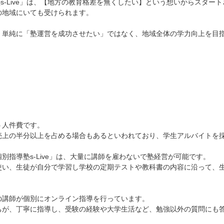
導塾s-Live」は、【地方の教育格差を無くしたい】という想いからスター
の地域にいても受けられます。
、単純に「塾運営を成功させたい」ではなく、地域全体の学力向上を目
う人件費です。
売上の半分以上を占める場合もあるといわれており、学生アルバイトを
指導塾s-Live」は、大量に講師を雇わないで塾経営が可能です。
使い、生徒が自分で学習し学校の定期テストや教科書の内容に沿って、
の講師が個別にオンライン指導を行っています。
ちが、丁寧に指導し、受験の経験や大学生活など、勉強以外の質問にも