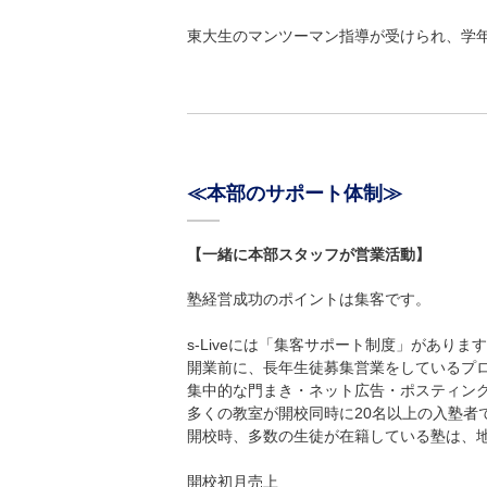
東大生のマンツーマン指導が受けられ、学年
≪本部のサポート体制≫
【一緒に本部スタッフが営業活動】
塾経営成功のポイントは集客です。
s-Liveには「集客サポート制度」がありま
開業前に、長年生徒募集営業をしているプ
集中的な門まき・ネット広告・ポスティン
多くの教室が開校同時に20名以上の入塾者
開校時、多数の生徒が在籍している塾は、
開校初月売上