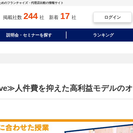
ためのフランチャイズ・代理店比較の情報サイト
244
17
ログイン
掲載社数
社
新着
社
説明会・セミナーを探す
ランキング
Live≫人件費を抑えた高利益モデルの