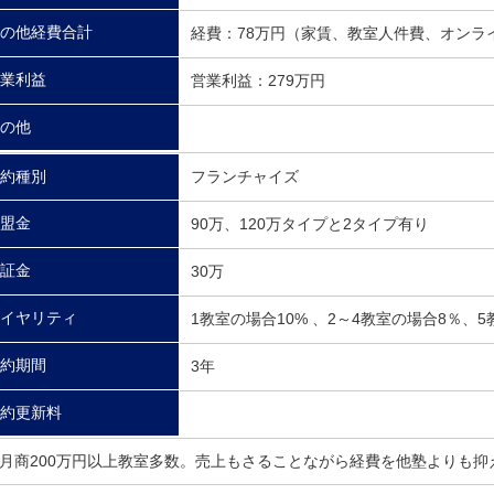
の他経費合計
経費：78万円（家賃、教室人件費、オンラ
業利益
営業利益：279万円
の他
約種別
フランチャイズ
盟金
90万、120万タイプと2タイプ有り
証金
30万
イヤリティ
1教室の場合10% 、2～4教室の場合8％、
約期間
3年
約更新料
月商200万円以上教室多数。売上もさることながら経費を他塾よりも抑