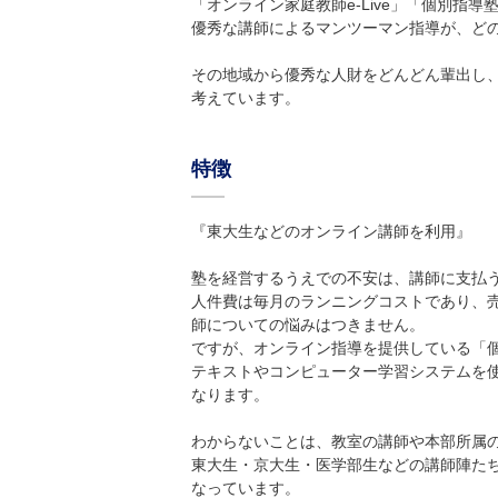
「オンライン家庭教師e-Live」「個別指
優秀な講師によるマンツーマン指導が、ど
その地域から優秀な人財をどんどん輩出し
考えています。
特徴
『東大生などのオンライン講師を利用』
塾を経営するうえでの不安は、講師に支払
人件費は毎月のランニングコストであり、
師についての悩みはつきません。
ですが、オンライン指導を提供している「個別
テキストやコンピューター学習システムを
なります。
わからないことは、教室の講師や本部所属
東大生・京大生・医学部生などの講師陣た
なっています。