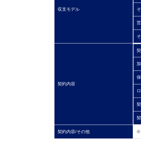
収支モデル
そ
営
そ
契
加
保
契約内容
ロ
契
契
契約内容/その他
※