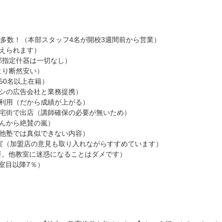
ト多数！（本部スタッフ4名が開校3週間前から営業）
えられます）
部指定什器は一切なし）
より断然安い）
50名以上在籍）
ラシの広告会社と業務提携）
ト利用（だから成績が上がる）
住宅街で出店（講師確保の必要が無いため）
んから絶賛の嵐）
（他塾では真似できない内容）
実（加盟店の意見も取り入れながらすすめています）
要。他教室に迷惑になることはダメです）
室目以降7％）