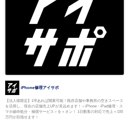
iPhone修理アイサポ
【法人様限定】1坪あれば開業可能！既存店舗や事務所の空きスペース
を活用し、現在の店舗売上UPが見込めます！＜iPhone・iPad修理・ス
マホ破砕処分・補償サービス＞を＋オン！ 1日数客の対応で売上＋100
万円が目指せます！