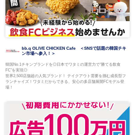
bb.q OLIVE CHICKEN Cafe ＜SNSで話題の韓国チキ
ン市場へ参入！＞
韓国No.1チキンブランドを◎日本でワタミの運営力で“勝てる飲食
FC”を実現◎
世界2,500店舗超の人気ブランド！ テイクアウト需要を掴む成長型フ
ランチャイズ！ワタミだからできる、安心の多店舗展開FCモデル登
場！