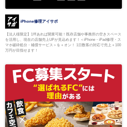
iPhone修理アイサポ
【法人様限定】1坪あれば開業可能！既存店舗や事務所の空きスペース
を活用し、現在の店舗売上UPが見込めます！＜iPhone・iPad修理・ス
マホ破砕処分・補償サービス＞を＋オン！ 1日数客の対応で売上＋100
万円が目指せます！