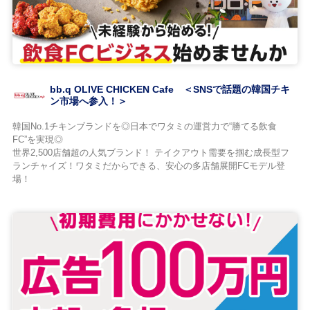
bb.q OLIVE CHICKEN Cafe ＜SNSで話題の韓国チキ
ン市場へ参入！＞
韓国No.1チキンブランドを◎日本でワタミの運営力で“勝てる飲食
FC”を実現◎
世界2,500店舗超の人気ブランド！ テイクアウト需要を掴む成長型フ
ランチャイズ！ワタミだからできる、安心の多店舗展開FCモデル登
場！