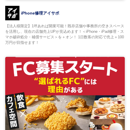
iPhone修理アイサポ
【法人様限定】1坪あれば開業可能！既存店舗や事務所の空きスペース
を活用し、現在の店舗売上UPが見込めます！＜iPhone・iPad修理・ス
マホ破砕処分・補償サービス＞を＋オン！ 1日数客の対応で売上＋100
万円が目指せます！