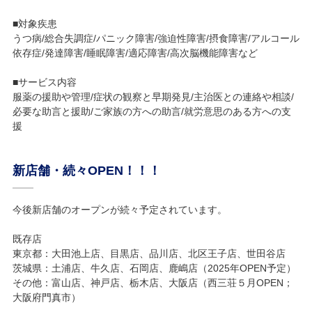
■対象疾患
うつ病/総合失調症/パニック障害/強迫性障害/摂食障害/アルコール
依存症/発達障害/睡眠障害/適応障害/高次脳機能障害など
■サービス内容
服薬の援助や管理/症状の観察と早期発見/主治医との連絡や相談/
必要な助言と援助/ご家族の方への助言/就労意思のある方への支
援
新店舗・続々OPEN！！！
今後新店舗のオープンが続々予定されています。
既存店
東京都：大田池上店、目黒店、品川店、北区王子店、世田谷店
茨城県：土浦店、牛久店、石岡店、鹿嶋店（2025年OPEN予定）
その他：富山店、神戸店、栃木店、大阪店（西三荘５月OPEN；
大阪府門真市）