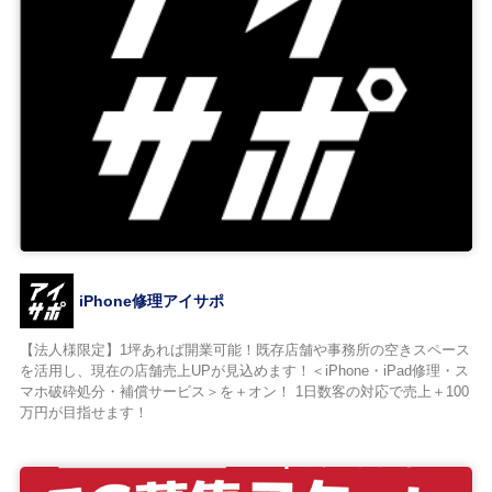
iPhone修理アイサポ
【法人様限定】1坪あれば開業可能！既存店舗や事務所の空きスペース
を活用し、現在の店舗売上UPが見込めます！＜iPhone・iPad修理・ス
マホ破砕処分・補償サービス＞を＋オン！ 1日数客の対応で売上＋100
万円が目指せます！