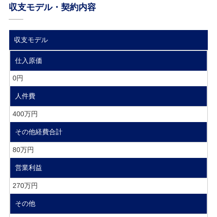
収支モデル・契約内容
収支モデル
仕入原価
0円
人件費
400万円
その他経費合計
80万円
営業利益
270万円
その他