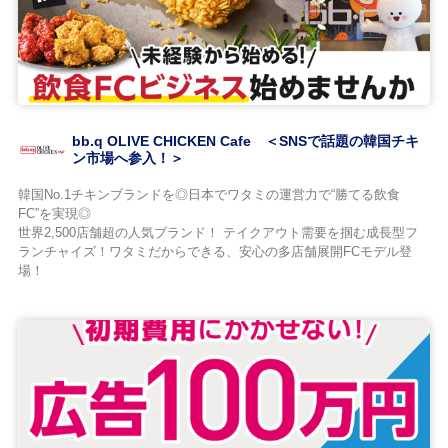
bb.q OLIVE CHICKEN Cafe ＜SNSで話題の韓国チキ
ン市場へ参入！＞
韓国No.1チキンブランドを◎日本でワタミの運営力で“勝てる飲食
FC”を実現◎
世界2,500店舗超の人気ブランド！ テイクアウト需要を掴む成長型フ
ランチャイズ！ワタミだからできる、安心の多店舗展開FCモデル登
場！