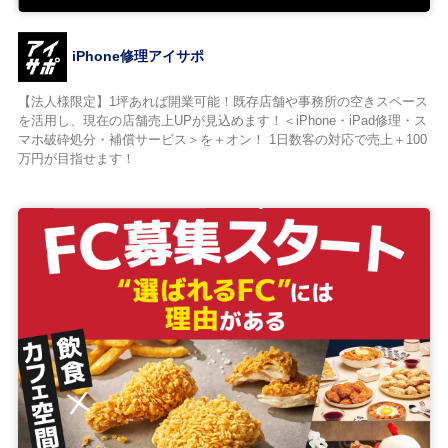
iPhone修理アイサポ
【法人様限定】1坪あれば開業可能！既存店舗や事務所の空きスペース
を活用し、現在の店舗売上UPが見込めます！＜iPhone・iPad修理・ス
マホ破砕処分・補償サービス＞を＋オン！ 1日数客の対応で売上＋100
万円が目指せます！