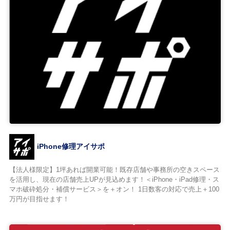
iPhone修理アイサポ
【法人様限定】1坪あれば開業可能！既存店舗や事務所の空きスペース
を活用し、現在の店舗売上UPが見込めます！＜iPhone・iPad修理・ス
マホ破砕処分・補償サービス＞を＋オン！ 1日数客の対応で売上＋100
万円が目指せます！