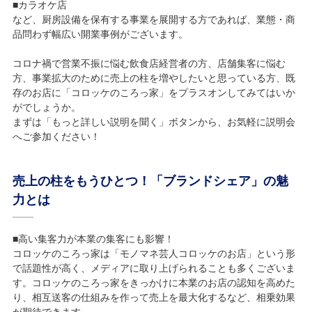
■カラオケ店
など、厨房設備を保有する事業を展開する方であれば、業態・商
品問わず幅広い開業事例がございます。
コロナ禍で営業不振に悩む飲食店経営者の方、店舗集客に悩む
方、事業拡大のために売上の柱を増やしたいと思っている方、既
存のお店に「コロッケのころっ家」をプラスオンしてみてはいか
がでしょうか。
まずは「もっと詳しい説明を聞く」ボタンから、お気軽に説明会
へご参加ください！
売上の柱をもうひとつ！「ブランドシェア」の魅
力とは
■高い集客力が本業の集客にも影響！
コロッケのころっ家は「モノマネ芸人コロッケのお店」という形
で話題性が高く、メディアに取り上げられることも多くございま
す。コロッケのころっ家をきっかけに本業のお店の認知を高めた
り、相互送客の仕組みを作って売上を最大化するなど、相乗効果
が期待できます。