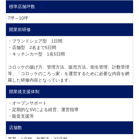
標準店舗坪数
7坪～10坪
開業前研修
・ブランドシェア型 1日間
・店舗型 2名まで5日間
・キッチンカー型 1名5日間
コロッケの揚げ方、管理方法、販売方法、衛生管理、計数管理
等、「コロッケのころっ家」を運営するために必要な内容を網
羅した研修内容となっています。
開業後支援体制
・オープンサポート
・定期的なSVによる経営、運営指導
・販促支援等
店舗数
直営：1店舗 加盟店：22店舗