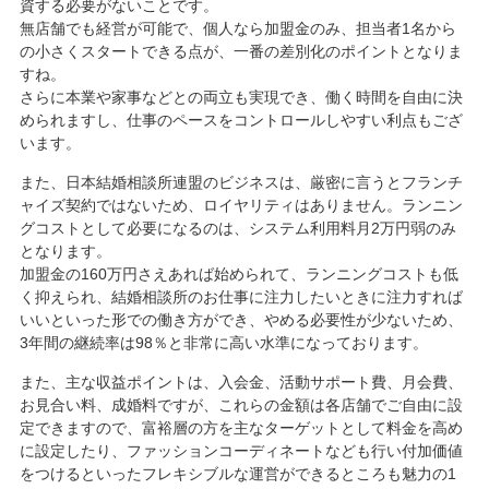
資する必要がないことです。
無店舗でも経営が可能で、個人なら加盟金のみ、担当者1名から
の小さくスタートできる点が、一番の差別化のポイントとなりま
すね。
さらに本業や家事などとの両立も実現でき、働く時間を自由に決
められますし、仕事のペースをコントロールしやすい利点もござ
います。
また、日本結婚相談所連盟のビジネスは、厳密に言うとフランチ
ャイズ契約ではないため、ロイヤリティはありません。ランニン
グコストとして必要になるのは、システム利用料月2万円弱のみ
となります。
加盟金の160万円さえあれば始められて、ランニングコストも低
く抑えられ、結婚相談所のお仕事に注力したいときに注力すれば
いいといった形での働き方ができ、やめる必要性が少ないため、
3年間の継続率は98％と非常に高い水準になっております。
また、主な収益ポイントは、入会金、活動サポート費、月会費、
お見合い料、成婚料ですが、これらの金額は各店舗でご自由に設
定できますので、富裕層の方を主なターゲットとして料金を高め
に設定したり、ファッションコーディネートなども行い付加価値
をつけるといったフレキシブルな運営ができるところも魅力の1