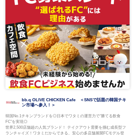
bb.q OLIVE CHICKEN Cafe ＜SNSで話題の韓国チキ
ン市場へ参入！＞
韓国No.1チキンブランドを◎日本でワタミの運営力で“勝てる飲食
FC”を実現◎
世界2,500店舗超の人気ブランド！ テイクアウト需要を掴む成長型フ
ランチャイズ！ワタミだからできる、安心の多店舗展開FCモデル登