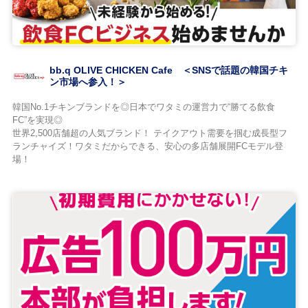
bb.q OLIVE CHICKEN Cafe ＜SNSで話題の韓国チキ
ン市場へ参入！＞
韓国No.1チキンブランドを◎日本でワタミの運営力で“勝てる飲食
FC”を実現◎
世界2,500店舗超の人気ブランド！ テイクアウト需要を掴む成長型フ
ランチャイズ！ワタミだからできる、安心の多店舗展開FCモデル登
場！