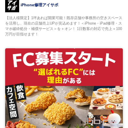
iPhone修理アイサポ
【法人様限定】1坪あれば開業可能！既存店舗や事務所の空きスペース
を活用し、現在の店舗売上UPが見込めます！＜iPhone・iPad修理・ス
マホ破砕処分・補償サービス＞を＋オン！ 1日数客の対応で売上＋100
万円が目指せます！