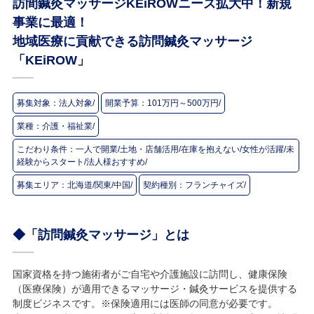
訪間鍼灸マッサージKEiROW
ニーズ拡大中！新規
事業に最適！
地域医療に貢献できる訪問鍼灸マッサージ
「KEiROW」
募集対象：
法人対象/
開業予算：
101万円～500万円/
業種：
介護・福祉業/
こだわり条件：
一人で開業/土地・店舗活用/在庫を抱えない/女性が活躍/未
経験からスタート/法人様おすすめ/
募集エリア：
北海道/関東/中国/
契約種別：
フランチャイズ/
◆「訪問鍼灸マッサージ」とは
国家資格を持つ施術者がご自宅や介護施設に訪問し、健康保険
（医療保険）が適用できるマッサージ・鍼灸サービスを提供する
制度ビジネスです。※保険適用には医師の同意が必要です。