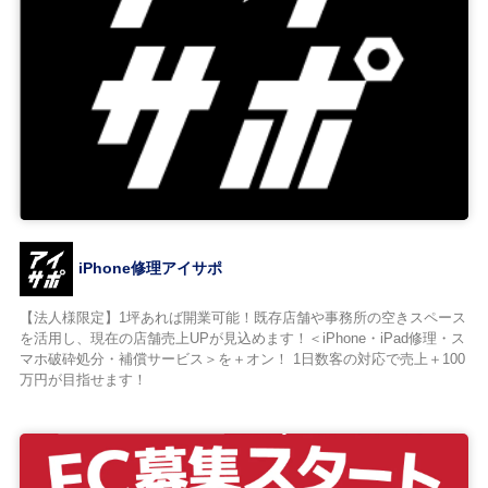
iPhone修理アイサポ
【法人様限定】1坪あれば開業可能！既存店舗や事務所の空きスペース
を活用し、現在の店舗売上UPが見込めます！＜iPhone・iPad修理・ス
マホ破砕処分・補償サービス＞を＋オン！ 1日数客の対応で売上＋100
万円が目指せます！